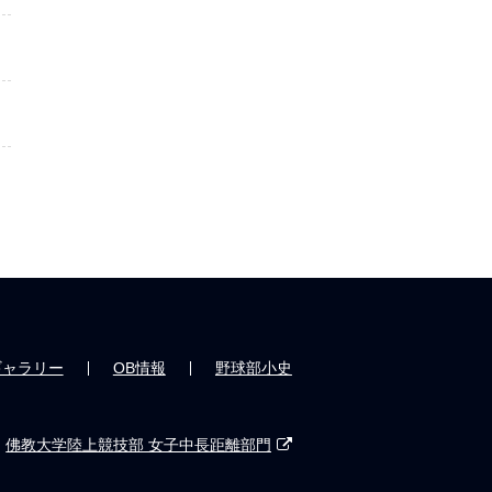
ギャラリー
OB情報
野球部小史
佛教大学陸上競技部 女子中長距離部門