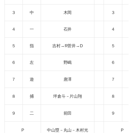
３
中
木岡
３
４
一
石井
４
５
指
吉村→R菅井→D
５
６
左
野嶋
６
７
遊
唐澤
７
８
捕
坪倉斗－片山翔
８
９
二
前田
９
P
中山塁－丸山－木村光
P