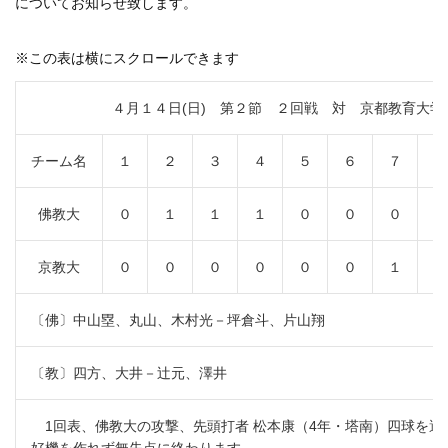
についてお知らせ致します。
※この表は横にスクロールできます
４月１４日(日) 第２節 ２回戦 対 京都教育大学
チーム名
１
２
３
４
５
６
７
８
佛教大
０
１
１
１
０
０
０
１
京教大
０
０
０
０
０
０
１
０
〔佛〕中山塁、丸山、木村光－坪倉斗、片山翔
〔教〕四方、大井－辻元、澤井
1回表、佛教大の攻撃、先頭打者 松本康（4年・塔南）四球を選