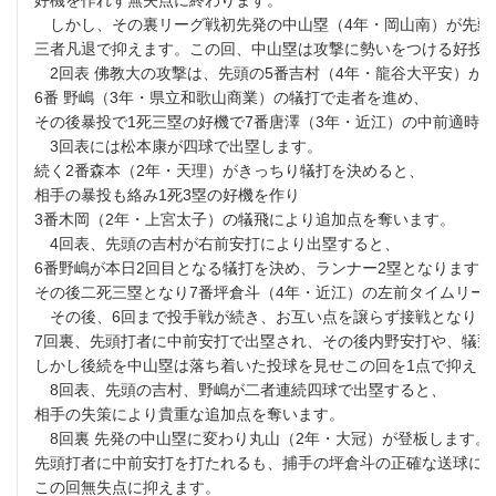
好機を作れず無失点に終わります。
しかし、その裏リーグ戦初先発の中山塁（4年・岡山南）が先頭
三者凡退で抑えます。この回、中山塁は攻撃に勢いをつける好投
2回表 佛教大の攻撃は、先頭の5番吉村（4年・龍谷大平安）が
6番 野嶋（3年・県立和歌山商業）の犠打で走者を進め、
その後暴投で1死三塁の好機で7番唐澤（3年・近江）の中前適時打
3回表には松本康が四球で出塁します。
続く2番森本（2年・天理）がきっちり犠打を決めると、
相手の暴投も絡み1死3塁の好機を作り
3番木岡（2年・上宮太子）の犠飛により追加点を奪います。
4回表、先頭の吉村が右前安打により出塁すると、
6番野嶋が本日2回目となる犠打を決め、ランナー2塁となります。
その後二死三塁となり7番坪倉斗（4年・近江）の左前タイムリー
その後、6回まで投手戦が続き、お互い点を譲らず接戦となりま
7回裏、先頭打者に中前安打で出塁され、その後内野安打や、犠飛
しかし後続を中山塁は落ち着いた投球を見せこの回を1点で抑えま
8回表、先頭の吉村、野嶋が二者連続四球で出塁すると、
相手の失策により貴重な追加点を奪います。
8回裏 先発の中山塁に変わり丸山（2年・大冠）が登板します。
先頭打者に中前安打を打たれるも、捕手の坪倉斗の正確な送球に
この回無失点に抑えます。