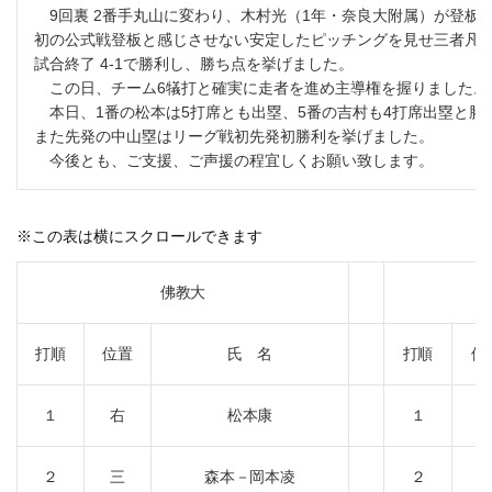
9回裏 2番手丸山に変わり、木村光（1年・奈良大附属）が登板
初の公式戦登板と感じさせない安定したピッチングを見せ三者凡
試合終了 4-1で勝利し、勝ち点を挙げました。
この日、チーム6犠打と確実に走者を進め主導権を握りました。
本日、1番の松本は5打席とも出塁、5番の吉村も4打席出塁と勝
また先発の中山塁はリーグ戦初先発初勝利を挙げました。
今後とも、ご支援、ご声援の程宜しくお願い致します。
※この表は横にスクロールできます
佛教大
打順
位置
氏 名
打順
位
１
右
松本康
１
２
三
森本－岡本凌
２