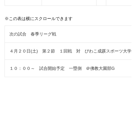
※この表は横にスクロールできます
次の試合 春季リーグ戦
４月２０日(土) 第２節 １回戦 対 びわこ成蹊スポーツ大学
１０：００～ 試合開始予定 一塁側 ＠佛教大園部G