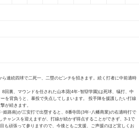
から連続四球で二死一、二塁のピンチを招きます。
続く打者に中前適時
。 8回裏、マウンドを任された山本奨(4年･智辯学園)は死球、
犠打、中
ナーを背負うと、
暴投で失点してしまいます。 投手陣を援護したい打線
攻撃が続きます。
年･姫路南)が三安打で出塁すると、
8番寺田(3年･八幡商業)の右適時打で
しチャンスを迎えますが、
打線が続かず得点することができず、3-1で
戦目も頑張って参りますので、
今後ともご支援、ご声援のほど宜しくお