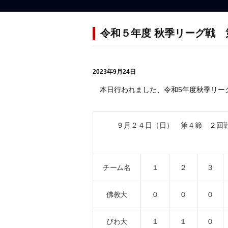
令和５年度 秋季リーグ戦
2023年9月24日
本日行われました、令和5年度秋季リー
９月２４日（日） 第４節 ２回
チーム名
１
２
３
佛教大
０
０
０
びわ大
１
１
０