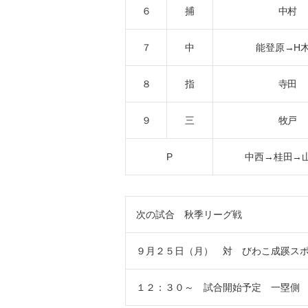
６
捕
中村
７
中
能登原→H
８
指
寺田
９
三
牧戸
P
中西→桂田→
次の試合 秋季リーグ戦
９月２５日（月） 対 びわこ成蹊ス
１２：３０～ 試合開始予定 一塁側