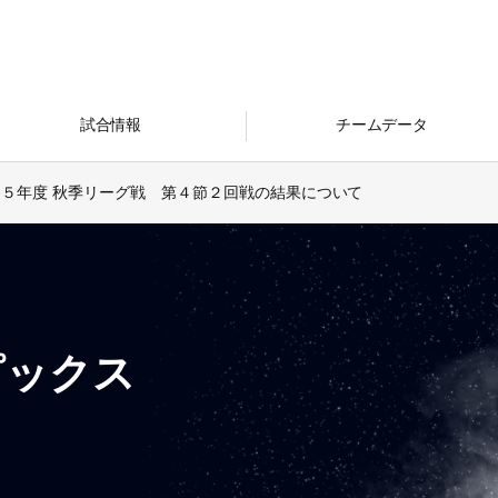
試合情報
チームデータ
和５年度 秋季リーグ戦 第４節２回戦の結果について
ピックス