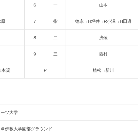
６
一
山本
木原
７
指
德永→H坪井→R小澤→H田邊
８
二
浅儀
９
三
西村
山本奨
P
植松→新川
ポーツ大学
 ＠佛教大学園部グラウンド