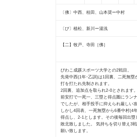
〔佛〕中西、桂田、山本奨ー中村
〔び〕植松、新川ー湯浅
【二】牧戸、寺田［佛］
びわこ成蹊スポーツ大学との2戦目。
先発中西(1年･乙訓)は1回裏、
二死無塁
打を打たれ先制されます。
2回裏、
追加点を取られ2-0とされます
前安打で一死一、三塁と得点圏にラン
でしたが、
相手投手に抑えられ厳しい
しかし4回表、
一死無塁から6番中村(4
得点し、2-
1とします。その後毎回出塁
敗北致しました。 気持ちを切り替え3
願い致します。