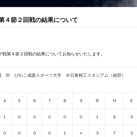
 第４節２回戦の結果について
グ戦第４節２回戦の結果についてお知らせいたします。
戦 対 びわこ成蹊スポーツ大学 ＠日東精工スタジアム（綾部）
４
５
６
７
８
９
R
H
E
１
０
０
０
０
０
１
８
０
０
０
０
０
１
×
３
７
０