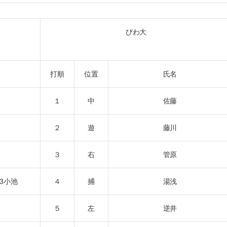
びわ大
打順
位置
氏名
１
中
佐藤
２
遊
藤川
３
右
管原
3小池
４
捕
湯浅
５
左
逆井