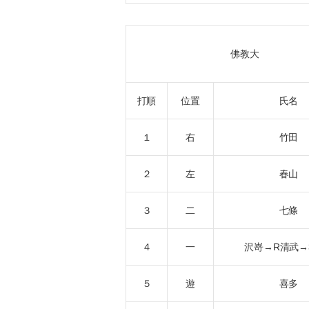
佛教大
打順
位置
氏名
１
右
竹田
２
左
春山
３
二
七條
４
一
沢嵜→R清武→
５
遊
喜多