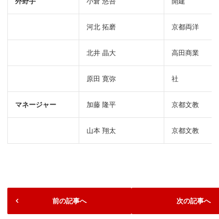
外野手
小倉 悠吾
開建
河北 拓磨
京都両洋
北井 晶大
高田商業
原田 寛弥
社
マネージャー
加藤 隆平
京都文教
山本 翔太
京都文教
前の記事へ
次の記事へ