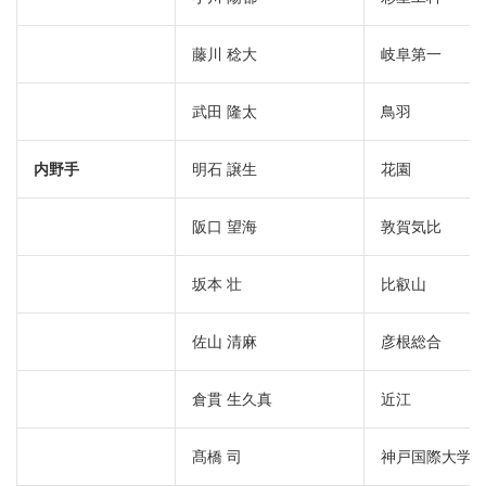
藤川 稔大
岐阜第一
武田 隆太
鳥羽
内野手
明石 譲生
花園
阪口 望海
敦賀気比
坂本 壮
比叡山
佐山 清麻
彦根総合
倉貫 生久真
近江
髙橋 司
神戸国際大学