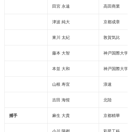
田宮 永遠
高田商業
津波 純大
京都成章
東川 太紀
敦賀気比
藤本 大智
神戸国際大学
本並 大和
神戸国際大学
山根 寿宜
浪速
吉田 海惺
北陸
捕手
麻生 大貴
京都精華
小川 陽都
彩星工科