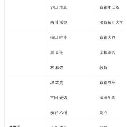
谷口 功真
京都すばる
西川 遥規
滋賀短期大学
樋口 唯斗
京都大谷
瀧 直翔
彦根総合
林 和弥
敦賀
堀 弌貴
京都成章
古田 光佑
津田学園
横谷 乙樹
鳥羽