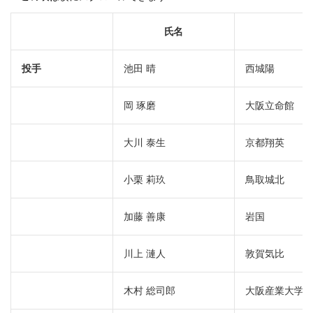
氏名
投手
池田 晴
西城陽
岡 琢磨
大阪立命館
大川 泰生
京都翔英
小栗 莉玖
鳥取城北
加藤 善康
岩国
川上 漣人
敦賀気比
木村 総司郎
大阪産業大学