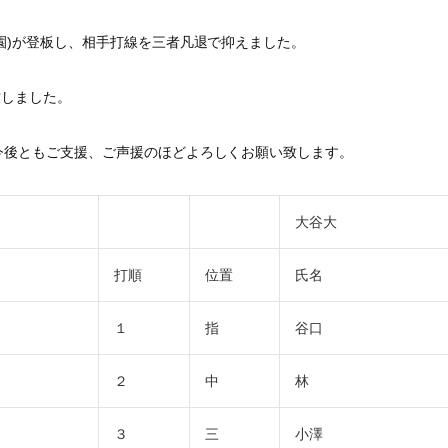
園)が登板し、
相手打線を三者凡退で抑えました。
致しました。
今後ともご支援、ご声援のほどよろしくお願い致します。
大谷大
打順
位置
氏名
１
指
谷口
２
中
林
３
三
小澤