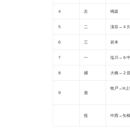
４
左
鳴坂
５
二
濵谷→４
６
三
岩本
７
一
塩川→６
８
捕
大橋→２
牧戸→H上
９
遊
投
中西→矢