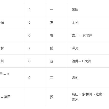
４
一
米田
久保
５
左
金光
６
右
吉川→９増井
中村
７
捕
澤尾
音川
８
遊
酒井→H大野
甲→３
９
二
図司
島山→多和田→辻出→
根→藤田
投
青木