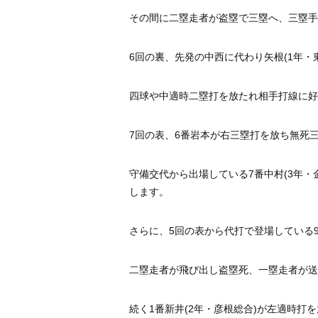
その間に二塁走者が盗塁で三塁へ、
三塁手
6回の裏、先発の中西に代わり矢根(1年・
四球や中適時二塁打を放たれ相手打線に好
7回の表、
6番岩本が右三塁打を放ち無死
守備交代から出場している7番中村(3年・
します。
さらに、5回の表から代打で登場している9
二塁走者が飛び出し盗塁死、一塁走者が送
続く1番新井(2年・彦根総合)が左適時打