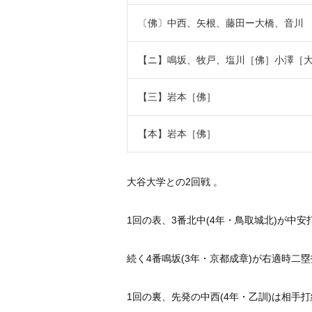
〔佛〕中西、矢根、藤田ー大橋、音川
【ニ】鳴坂、牧戸、塩川［佛］小澤［
【三】岩本［佛］
【本】岩本［佛］
大谷大学との2回戦 。
1回の表、3番北中(4年・鳥取城北)
が中安
続く4番鳴坂(3年・京都成章)
が右適時二塁
1回の裏、先発の中西(4年・乙訓)
は相手打