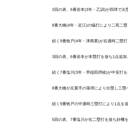
2回の表、6番岩本(3年・乙訓)が四球で出
8番大橋(4年・近江)
の犠打により二死二塁
続く9番牧戸(4年・津商業)
が右適時二塁打
3回の表、6番岩本が本塁打を放ち1点追加、
続く7番塩川(3年・早稲田摂稜)
が中安打を
8番大橋が左翼手の落球により出塁し三塁
続く9番牧戸の中適時三塁打により1点を追
5回の表、7番塩川が右二塁打を放ち好機を