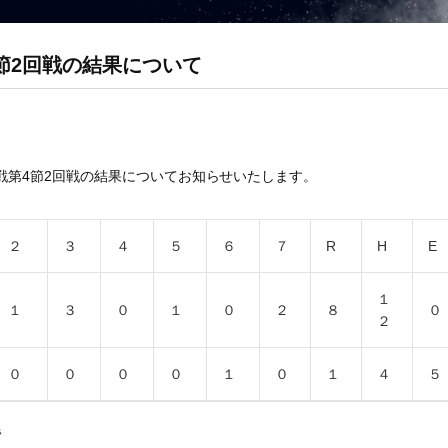
節2回戦の結果について
戦第4節2回戦の結果についてお知らせいたします。
２
３
４
５
６
７
R
H
E
１
１
３
０
１
０
２
８
０
２
０
０
０
０
１
０
１
４
５
尾