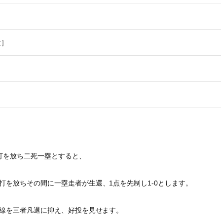
大］
打を放ち二死一塁とすると、
打を放ちその間に一塁走者が生還、1点を先制し1-
0とします。
線を三者凡退に抑え、好投を見せます。