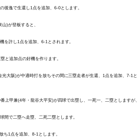
の後逸で生還し1点を追加、6-0とします。
東山)が登板すると、
機を許し1点を追加、
6-1とされます。
三塁と追加点の好機を作ります。
金光大阪)
が中適時打を放ちその間に三塁走者が生還、1点を追加、7-
1と
番上甲兼(4年・
龍谷大平安)が四球で出塁し、一死一、二塁としますが
球間で二塁へ走塁、
二死二塁とします。
を放ち1点を追加、
8-1とします。