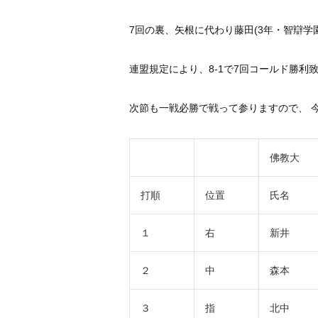
7回の裏、矢根に代わり藤田(3年・智辯学
連盟規定により、8-1で7回コールド勝利
次節も一戦必勝で戦って参りますので、 
佛教大
打順
位置
氏名
１
右
新井
２
中
森本
３
指
北中