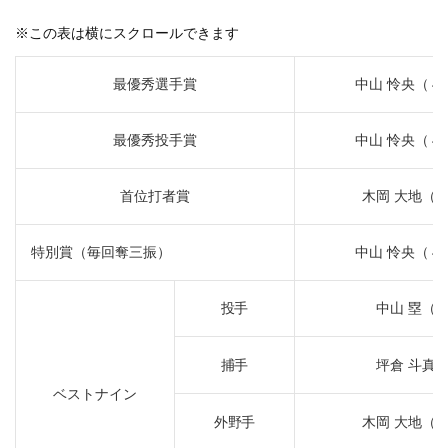
※この表は横にスクロールできます
最優秀選手賞
中山 怜央（４
最優秀投手賞
中山 怜央（４
首位打者賞
木岡 大地（
特別賞（毎回奪三振）
中山 怜央（４
投手
中山 塁（
捕手
坪倉 斗真
ベストナイン
外野手
木岡 大地（