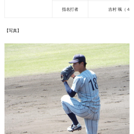
指名打者
吉村 颯（４
【写真】