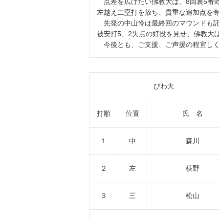
点差を広げたい佛教大は、8回裏5番野
左越え二塁打を放ち、貴重な追加点を奪
先発の中山怜は最終回のマウンドも託
被安打5、2失点の好投を見せ、佛教大は
今後とも、ご支援、ご声援の程宜しく
びわ大
打順
位置
氏 名
１
中
森川
２
左
荻野
３
三
松山