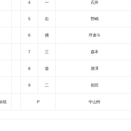
４
一
石井
５
右
野嶋
６
捕
坪倉斗
７
三
森本
８
遊
唐澤
９
二
前田
加統
P
中山怜