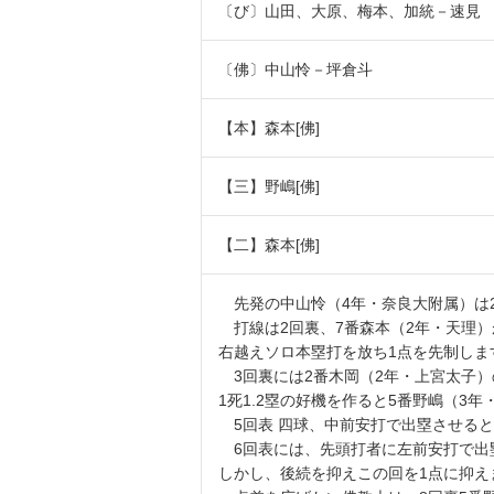
〔び〕山田、大原、梅本、加統－速見
〔佛〕中山怜－坪倉斗
【本】森本[佛]
【三】野嶋[佛]
【二】森本[佛]
先発の中山怜（4年・奈良大附属）は
打線は2回裏、7番森本（2年・天理）
右越えソロ本塁打を放ち1点を先制しま
3回裏には2番木岡（2年・上宮太子）
1死1.2塁の好機を作ると5番野嶋（3
5回表 四球、中前安打で出塁させると
6回表には、先頭打者に左前安打で出
しかし、後続を抑えこの回を1点に抑え