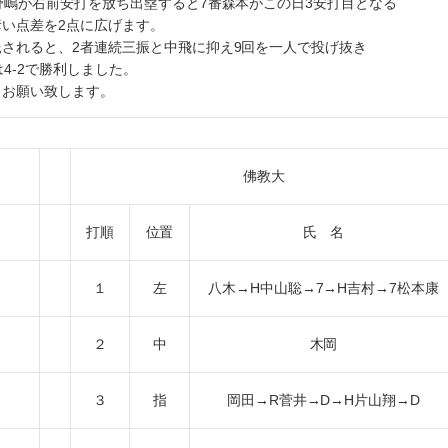
嶋が右前安打を放ち出塁すると7番森本がこの日3安打目となる
い点差を2点に広げます。
されると、2者連続三振と中飛に抑え9回を一人で投げ抜き
4-2で勝利しました。
お願い致します。
佛教大
打順
位置
氏 名
１
左
八木→H中山聡→7→H吉村→7松本康
２
中
木岡
３
指
岡田→R菅井→D→H片山翔→D