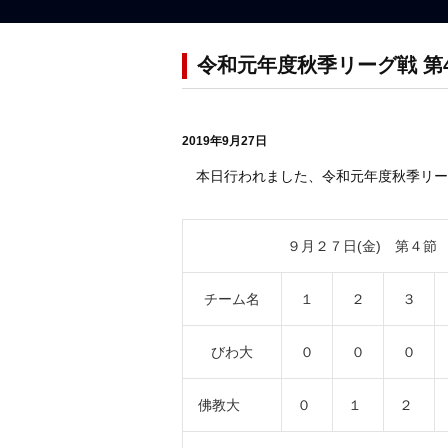
令和元年度秋季リーグ戦 第
2019年9月27日
本日行われました、令和元年度秋季リー
９月２７日(金) 第４
チーム名
１
２
３
びわ大
０
０
０
佛教大
０
１
２