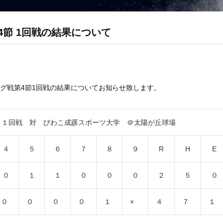
4節 1回戦の結果について
グ戦第4節1回戦の結果についてお知らせ致します。
節 １回戦 対 びわこ成蹊スポーツ大学 ＠太陽が丘球場
４
５
６
７
８
９
R
H
E
０
１
１
０
０
０
２
５
０
０
０
０
０
１
×
４
７
１