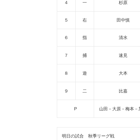
４
一
杉原
５
右
田中慎
６
指
清水
７
捕
速見
８
遊
大本
９
二
比嘉
P
山田－大原－梅本－
明日の試合 秋季リーグ戦