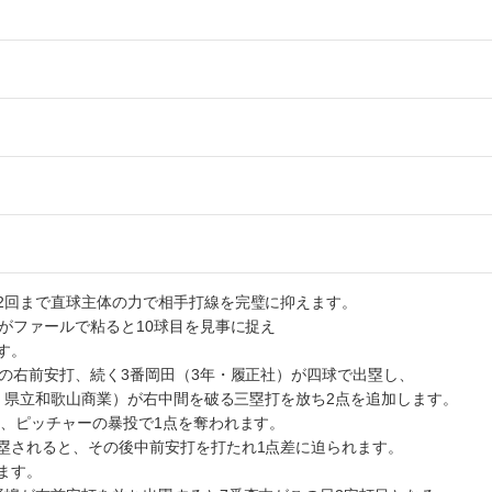
2回まで直球主体の力で相手打線を完璧に抑えます。
がファールで粘ると10球目を見事に捉え
す。
の右前安打、続く3番岡田（3年・履正社）が四球で出塁し、
年・県立和歌山商業）が右中間を破る三塁打を放ち2点を追加します。
、ピッチャーの暴投で1点を奪われます。
塁されると、その後中前安打を打たれ1点差に迫られます。
ます。