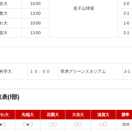
谷大
10:00
2-0
皇子山球場
教大
13:00
2-1
わ大
10:00
1-0
賀大
13:00
2-1
科学大
１３：００
草津グリーンスタジアム
2-1
表(Ⅰ部)
びわ大
先端大
花園大
大谷大
滋賀大
勝率
●〇
〇●〇
〇〇
〇〇
〇〇
.818