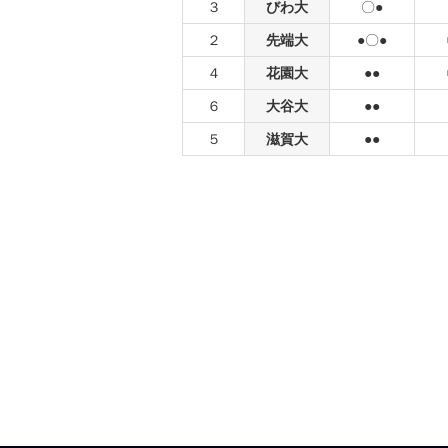
３
びわ大
〇●
２
先端大
●〇●
４
花園大
●●
６
大谷大
●●
５
滋賀大
●●
前の試合へ
次の試合へ