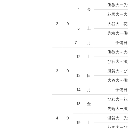
佛教大ー先
4
金
花園大ー大
2
9
大谷大－花
5
土
先端大ー佛
7
月
予備日
佛教大－大
12
土
びわ大－滋
3
9
滋賀大－び
13
日
大谷大－佛
14
月
予備日
びわ大ー花
18
金
先端大ー滋
4
9
滋賀大ー先
19
土
花園大ーび