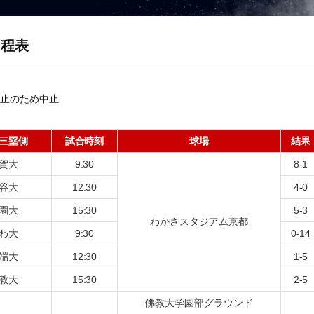
日程表
止のため中止
三塁側
試合時刻
球場
結果
賀大
9:30
8-1
谷大
12:30
4-0
園大
15:30
5-3
わかさスタジアム京都
わ大
9:30
0-14
端大
12:30
1-5
教大
15:30
2-5
佛教大学園部グラウンド