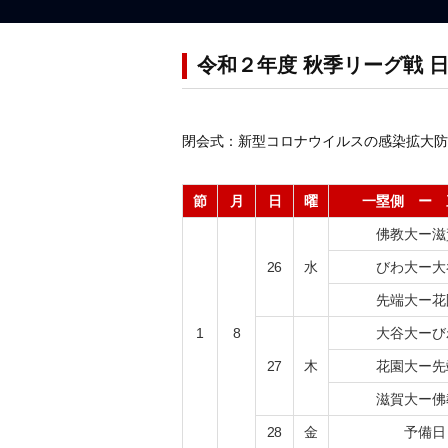
令和２年度 秋季リーグ戦 
閉会式：新型コロナウイルスの感染拡大防
節
月
日
曜
一塁側 ー 
佛教大ー滋
26
水
びわ大ー大
先端大ー花
1
8
大谷大ーび
27
木
花園大ー先
滋賀大ー佛
28
金
予備日