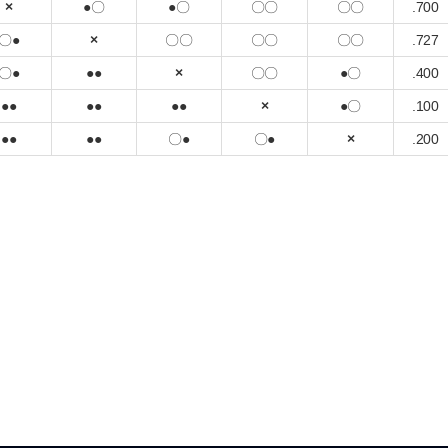
×
●〇
●〇
〇〇
〇〇
.700
〇●
×
〇〇
〇〇
〇〇
.727
〇●
●●
×
〇〇
●〇
.400
●●
●●
●●
×
●〇
.100
●●
●●
〇●
〇●
×
.200