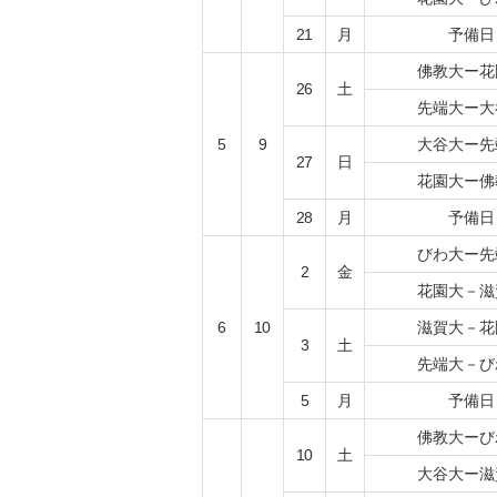
21
月
予備日
佛教大ー花
26
土
先端大ー大
5
9
大谷大ー先
27
日
花園大ー佛
28
月
予備日
びわ大ー先
2
金
花園大－滋
6
10
滋賀大－花
3
土
先端大－び
5
月
予備日
佛教大ーび
10
土
大谷大ー滋