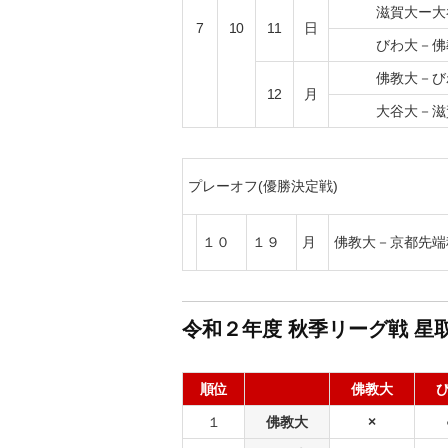
滋賀大ー大
7
10
11
日
びわ大－佛
佛教大－び
12
月
大谷大－滋
プレーオフ(優勝決定戦)
１０
１９
月
佛教大－京都先端
令和２年度 秋
季リーグ戦 星取
順位
佛教大
１
佛教大
×