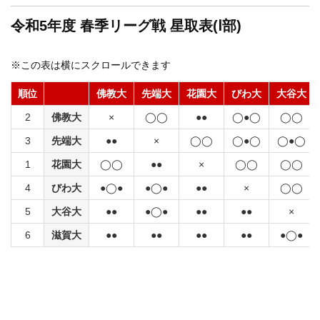
令和5年度 春
季リーグ戦 星取表(Ⅰ部)
※この表は横にスクロールできます
順位
佛教大
先端大
花園大
びわ大
大谷大
2
佛教大
×
◯◯
●●
◯●◯
◯◯
3
先端大
●●
×
◯◯
◯●◯
◯●◯
1
花園大
◯◯
●●
×
◯◯
◯◯
4
びわ大
●◯●
●◯●
●●
×
◯◯
5
大谷大
●●
●◯●
●●
●●
×
6
滋賀大
●●
●●
●●
●●
●◯●