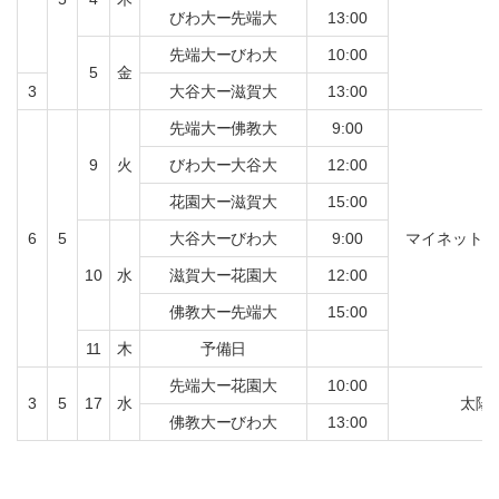
びわ大ー先端大
13:00
先端大ーびわ大
10:00
5
金
3
大谷大ー滋賀大
13:00
先端大ー佛教大
9:00
9
火
びわ大ー大谷大
12:00
花園大ー滋賀大
15:00
6
5
大谷大ーびわ大
9:00
マイネットス
10
水
滋賀大ー花園大
12:00
佛教大ー先端大
15:00
11
木
予備日
先端大ー花園大
10:00
3
5
17
水
太陽
佛教大ーびわ大
13:00