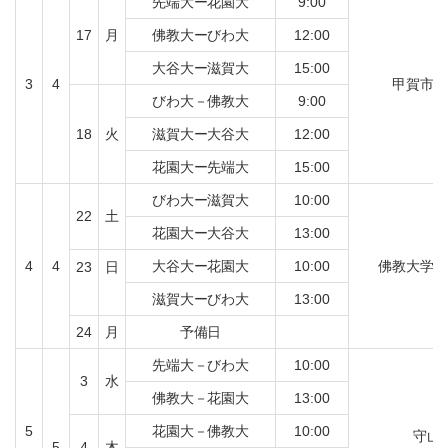
先端大ー花園大
9:00
17
月
佛教大ーびわ大
12:00
大谷大ー滋賀大
15:00
3
4
甲賀市
びわ大－佛教大
9:00
18
火
滋賀大ー大谷大
12:00
花園大ー先端大
15:00
びわ大ー滋賀大
10:00
22
土
花園大ー大谷大
13:00
4
4
大谷大ー花園大
10:00
佛教大学園
23
日
滋賀大ーびわ大
13:00
24
月
予備日
先端大－びわ大
10:00
3
水
佛教大－花園大
13:00
5
花園大－佛教大
10:00
守山
5
4
木