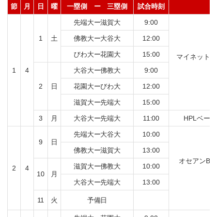
節
月
日
曜
一塁側 ー 三塁側
試合時刻
先端大ー滋賀大
9:00
1
土
佛教大ー大谷大
12:00
びわ大ー花園大
15:00
マイネットス
1
4
大谷大ー佛教大
9:00
2
日
花園大ーびわ大
12:00
滋賀大ー先端大
15:00
3
月
大谷大ー先端大
11:00
HPLベー
先端大ー大谷大
10:00
9
日
佛教大ー滋賀大
13:00
オセアンB
滋賀大ー佛教大
10:00
2
4
10
月
大谷大ー先端大
13:00
11
火
予備日