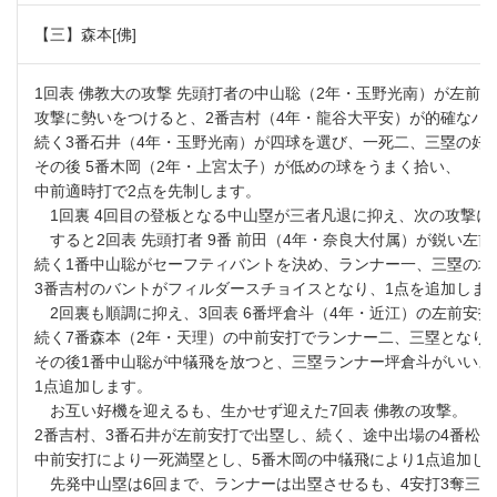
【三】森本[佛]
1回表 佛教大の攻撃 先頭打者の中山聡（2年・玉野光南）が左前
攻撃に勢いをつけると、2番吉村（4年・龍谷大平安）が的確なバ
続く3番石井（4年・玉野光南）が四球を選び、一死二、三塁の好
その後 5番木岡（2年・上宮太子）が低めの球をうまく拾い、
中前適時打で2点を先制します。
1回裏 4回目の登板となる中山塁が三者凡退に抑え、次の攻撃に
すると2回表 先頭打者 9番 前田（4年・奈良大付属）が鋭い左
続く1番中山聡がセーフティバントを決め、ランナー一、三塁の場
3番吉村のバントがフィルダースチョイスとなり、1点を追加しま
2回裏も順調に抑え、3回表 6番坪倉斗（4年・近江）の左前安打
続く7番森本（2年・天理）の中前安打でランナー二、三塁となり
その後1番中山聡が中犠飛を放つと、三塁ランナー坪倉斗がいいス
1点追加します。
お互い好機を迎えるも、生かせず迎えた7回表 佛教の攻撃。
2番吉村、3番石井が左前安打で出塁し、続く、途中出場の4番松本
中前安打により一死満塁とし、5番木岡の中犠飛により1点追加し
先発中山塁は6回まで、ランナーは出塁させるも、4安打3奪三振