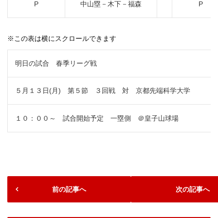
P
中山塁－木下－福森
P
※この表は横にスクロールできます
明日の試合 春季リーグ戦
５月１３日(月) 第５節 ３回戦 対 京都先端科学大学
１０：００～ 試合開始予定 一塁側 ＠皇子山球場
前の記事へ
次の記事へ