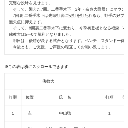
完璧な投球を見せます。
そして、迎えた7回。二番手木下（2年・奈良大附属）にマウン
7回裏 二番手木下は先頭打者に安打を打たれるも、野手の好プ
無失点に抑えます。
そして、8回裏二番手木下に変わり、今季初登板となる福森（4
佛教大は5ー0で勝利となりました。
明日は、優勝が決まる試合となります。ベンチ、スタンド一体と
今後とも、ご支援、ご声援の程宜しくお願い致します。
※この表は横にスクロールできます
佛教大
打順
位置
氏 名
打順
位
１
左
中山聡
１