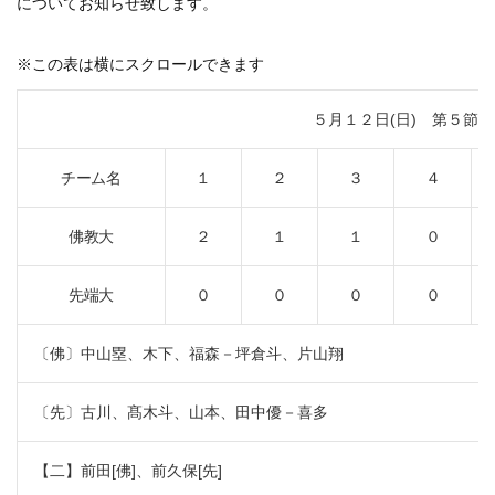
についてお知らせ致します。
※この表は横にスクロールできます
５月１２日(日) 第５節
チーム名
１
２
３
４
佛教大
２
１
１
０
先端大
０
０
０
０
〔佛〕中山塁、木下、福森－坪倉斗、片山翔
〔先〕古川、髙木斗、山本、田中優－喜多
【二】前田[佛]、前久保[先]