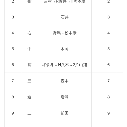
２
指
吉村→R菅井→H岡本凌
２
３
一
石井
３
４
右
野嶋－松本康
４
５
中
木岡
５
６
捕
坪倉斗→H八木→2片山翔
６
７
三
森本
７
８
遊
唐澤
８
９
二
前田
９